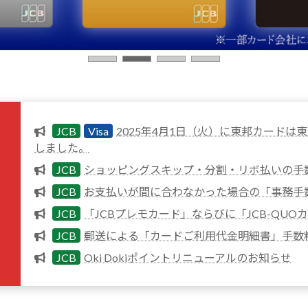
JCB
Visa
2025年4月1日（火）に東邦カード
しました。
JCB
ショッピングスキップ・分割・リボ払いの手
JCB
お支払いが間に合わなかった場合の「事務手
JCB
「JCBプレモカード」ならびに「JCB-QU
JCB
郵送による「カードご利用代金明細書」手数
JCB
Oki Dokiポイントリニューアルのお知らせ