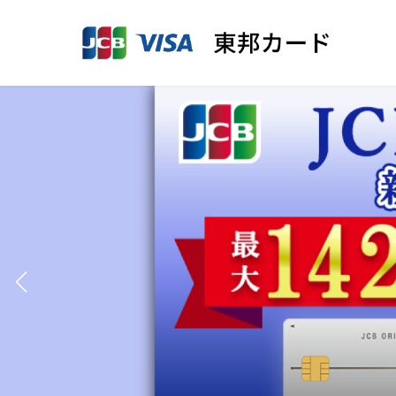
コ
ナ
ン
ビ
テ
ゲ
ン
ー
ツ
シ
へ
ョ
ス
ン
キ
に
ッ
移
プ
動